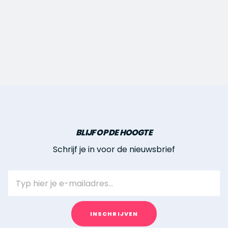
BLIJF OP DE HOOGTE
Schrijf je in voor de nieuwsbrief
E
m
a
i
INSCHRIJVEN
l